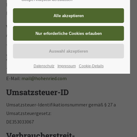
Handelsregister: HRB 784870
Registergericht: Amtsgerichts Stuttgart
Vertreten durch:
Arne Wintermeier
Jonathan Schopf
Kontakt
Datenschutz
Impressum
Cookie-Details
Telefon: +49 (0) 7441 / 5202924
E-Mail:
mail@hohenried.com
Umsatzsteuer-ID
Umsatzsteuer-Identifikationsnummer gemäß § 27 a
Umsatzsteuergesetz:
DE353033067
Verbraucher­streit­